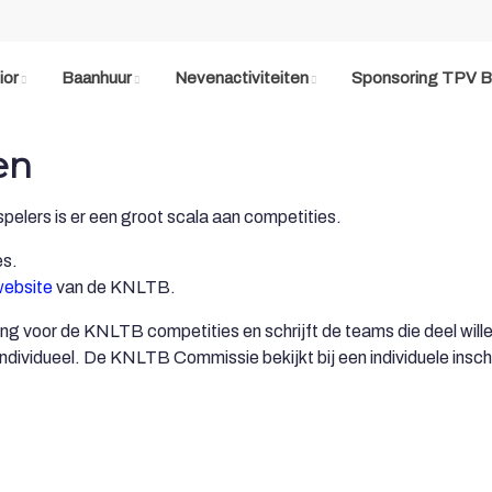
ior
Baanhuur
Nevenactiviteiten
Sponsoring TPV B
en
pelers is er een groot scala aan competities.
es.
ebsite
van de KNLTB.
g voor de KNLTB competities en schrijft de teams die deel will
dividueel. De KNLTB Commissie bekijkt bij een individuele inschri