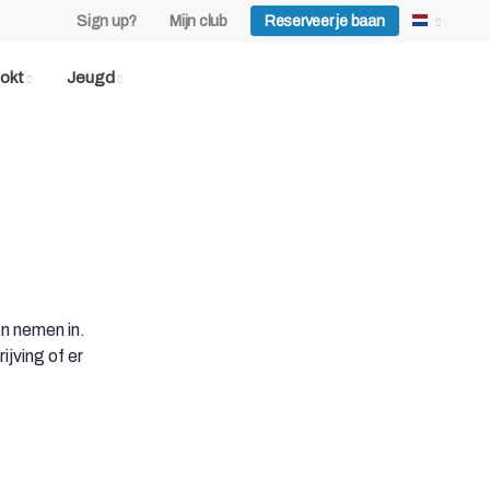
Sign up?
Mijn club
Reserveer je baan
okt
Jeugd
en nemen in.
jving of er