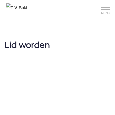
Sign up?
Mijn club
Reserveer je baan
MENU
Lid worden