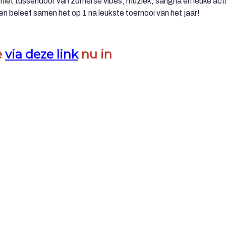
niet tussendoor van zomerse vibes, muziek, sangria en leuke acti
n beleef samen het op 1 na leukste toernooi van het jaar!
e
via deze link
nu in