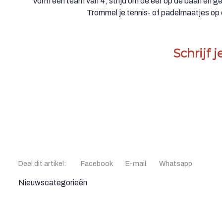
Vorm een team van 4, strijd om de eer op de baan en ge
Trommel je tennis- of padelmaatjes op e
Schrijf j
Deel dit artikel:
Facebook
E-mail
Whatsapp
Nieuwscategorieën