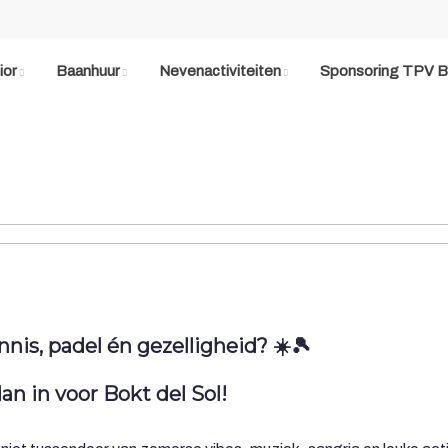
ior
Baanhuur
Nevenactiviteiten
Sponsoring TPV B
ennis, padel én gezelligheid? ☀️🎾
dan in voor Bokt del Sol!