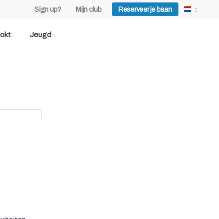
Sign up?
Mijn club
Reserveer je baan
okt
Jeugd